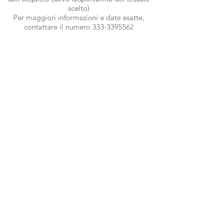
scelto)
Per maggiori informazioni e date esatte,
contattare il numero
333-339556
2
Metodi di pagamento
Cartelle colori
in alta risoluzione
Termini e condizioni
Privacy
Contattaci
Foto gallery e recensioni
La nostra storia
Blog
Accedi all'area personale