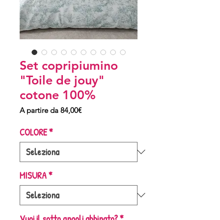
Set copripiumino
"Toile de jouy"
cotone 100%
Prezzo
A partire da
84,00€
scontato
COLORE
*
MISURA
*
Vuoi il sotto angoli abbinato?
*