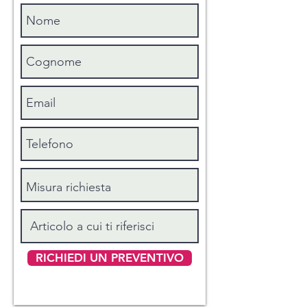
Matrimoniale maxi con 2 federe
: cm
260x200+50
Sacco copritrapunta con 2 federe
: cm
270x270
Sacco copritrapunta con 2 federe
: cm
300x300
Misure lenzuolo sotto con angoli:
per letto cm 80
: cm 80x190x25
per letto cm 90
: cm 90x200x30
per letto cm 120
: cm 120x190x25
per letto cm 140
: cm 140x200x30
per letto cm 160
: cm 160x190x25
per letto cm 180
: cm 180x200x30
RICHIEDI UN PREVENTIVO