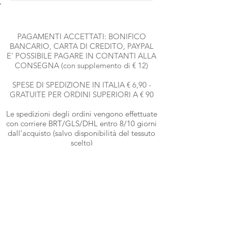
PAGAMENTI ACCETTATI: BONIFICO
BANCARIO, CARTA DI CREDITO, PAYPAL
E' POSSIBILE PAGARE IN CONTANTI ALLA
CONSEGNA (con supplemento di € 12)
SPESE DI SPEDIZIONE IN ITALIA € 6,90 -
GRATUITE PER ORDINI SUPERIORI A € 90
Le spedizioni degli ordini vengono effettuate
con corriere BRT
/GLS/DHL entro 8/10 giorni
dall'acquisto (salvo disponibilità del tessuto
scelto)
Per maggiori informazioni e date esatte,
contattare il numero
333-339556
2
Metodi di pagamento