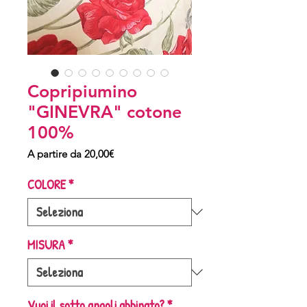
Copripiumino
"GINEVRA" cotone
100%
Prezzo
A partire da
20,00€
scontato
COLORE
*
MISURA
*
Vuoi il sotto angoli abbinato?
*