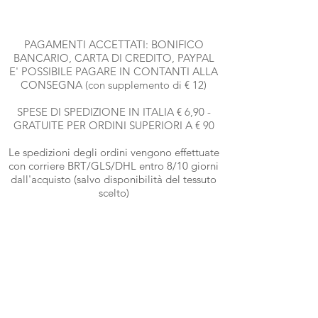
PAGAMENTI ACCETTATI: BONIFICO
BANCARIO, CARTA DI CREDITO, PAYPAL
E' POSSIBILE PAGARE IN CONTANTI ALLA
CONSEGNA (con supplemento di € 12)
SPESE DI SPEDIZIONE IN ITALIA € 6,90 -
GRATUITE PER ORDINI SUPERIORI A € 90
Le spedizioni degli ordini vengono effettuate
con corriere BRT
/GLS/DHL entro 8/10 giorni
dall'acquisto (salvo disponibilità del tessuto
scelto)
Per maggiori informazioni e date esatte,
contattare il numero
333-339556
2
Metodi di pagamento
Cartelle colori
in alta risoluzione