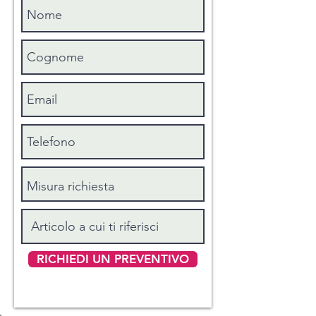
Matrimoniale maxi con 2 federe
: cm
260x200+50
Sacco copritrapunta con 2 federe
: cm
270x270
Sacco copritrapunta con 2 federe
: cm
300x300
Misure lenzuolo sotto con angoli:
per letto cm 80
: cm 80x190x25
per letto cm 90
: cm 90x200x30
per letto cm 120
: cm 120x190x25
per letto cm 140
: cm 140x200x30
per letto cm 160
: cm 160x190x25
per letto cm 180
: cm 180x200x30
RICHIEDI UN PREVENTIVO