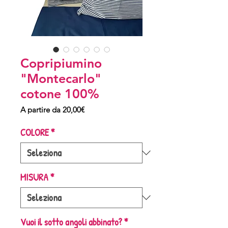
Copripiumino
"Montecarlo"
cotone 100%
Prezzo
A partire da
20,00€
scontato
COLORE
*
MISURA
*
Vuoi il sotto angoli abbinato?
*