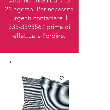
saranno chiusi dal 7 al
21 agosto. Per necessità
urgenti contattate il
333-3395562
prima di
effettuare l'ordine.