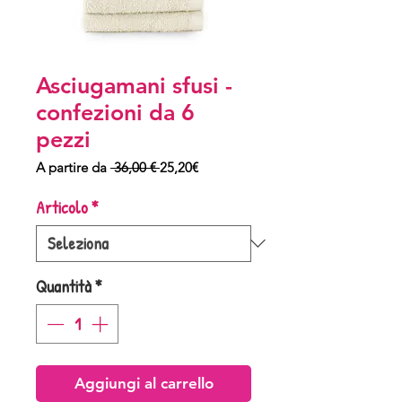
Asciugamani sfusi -
confezioni da 6
pezzi
Prezzo
Prezzo
A partire da
 36,00 € 
25,20€
regolare
scontato
Articolo
*
Quantità
*
Aggiungi al carrello