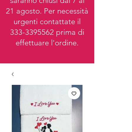
saranno chiusi dal 7 al
21 agosto. Per necessità
urgenti contattate il
333-3395562
prima di
effettuare l'ordine.