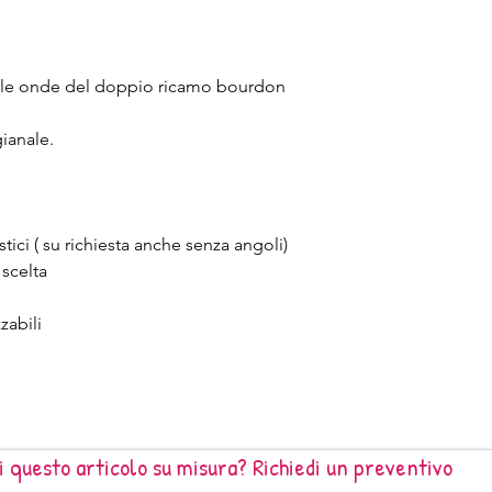
sotto 120 x 190 alto 
UNA PIAZZA E MEZZO
+ sotto 140 x 200 al
a le onde del doppio ricamo bourdon
MATRIMONIALE STAN
sotto 170 x 190 alto
MATRIMONIALE MAXI: 
gianale.
x 200 alto 30 + due 
MATRIMONIALE SUPER
sotto 200 x 210 alto
tici ( su richiesta anche senza angoli)
 scelta
zabili
i questo articolo su misura? Richiedi un preventivo