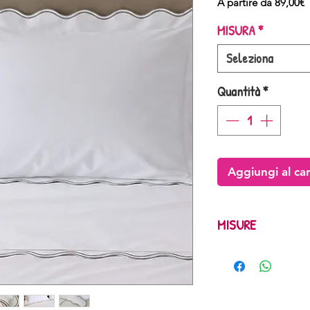
P
A partire da
89,00€
s
MISURA
*
Seleziona
Quantità
*
Aggiungi al car
MISURE
SINGOLO STANDARD : 
190 alto 25 + una fe
SINGOLO MAXI : sopr
alto 30 + una federa
UNA PIAZZA E MEZZO