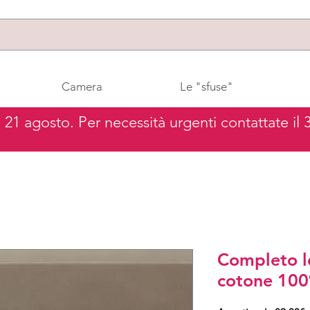
Camera
Le "sfuse"
al 21 agosto. Per necessità urgenti contattate il
Completo 
cotone 10