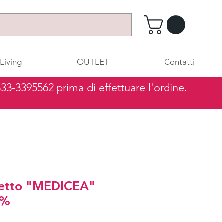
Living
OUTLET
Contatti
 333-3395562 prima di effettuare l'ordine.
letto "MEDICEA"
0%