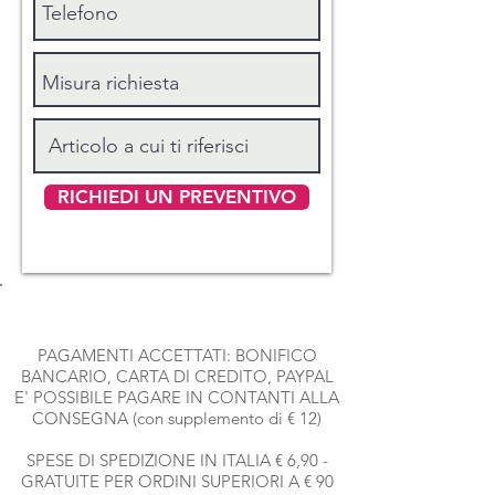
+ due federe cm 50x80
MATRIMONIALE MAXI: sopra cm 260
x 300 + sotto 180 x 200 alto 30 + due
federe cm 50x80
MATRIMONIALE SUPER MAXI: sopra
cm 280 x 300 + sotto 200 x 210 alto 40
+ due federe cm 50x80
RICHIEDI UN PREVENTIVO
PAGAMENTI ACCETTATI: BONIFICO
BANCARIO, CARTA DI CREDITO, PAYPAL
E' POSSIBILE PAGARE IN CONTANTI ALLA
CONSEGNA (con supplemento di € 12)
SPESE DI SPEDIZIONE IN ITALIA € 6,90 -
GRATUITE PER ORDINI SUPERIORI A € 90