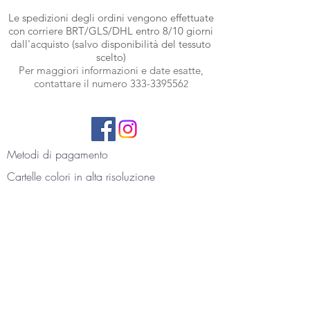
Le spedizioni degli ordini vengono effettuate
con corriere BRT
/GLS/DHL entro 8/10 giorni
dall'acquisto (salvo disponibilità del tessuto
scelto)
Per maggiori informazioni e date esatte,
contattare il numero
333-339556
2
Metodi di pagamento
Cartelle colori
in alta risoluzione
Termini e condizioni
Privacy
Contattaci
Foto gallery e recensioni
La nostra storia
Blog