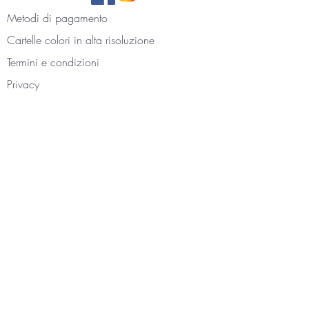
Metodi di pagamento
Cartelle colori
in alta risoluzione
Termini e condizioni
Privacy
Contattaci
Foto gallery e recensioni
La nostra storia
Blog
Accedi all'area personale