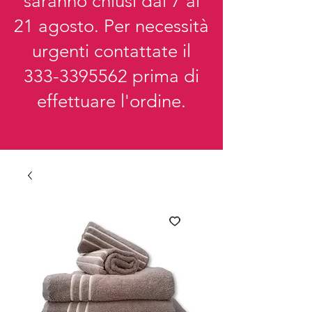
saranno chiusi dal 7 al
21 agosto. Per necessità
urgenti contattate il
333-3395562
prima di
effettuare l'ordine.