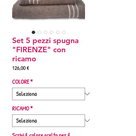
Set 5 pezzi spugna
"FIRENZE" con
ricamo
Prezzo
126,00 €
COLORE
*
RICAMO
*
Scrivi il colore scelto per il