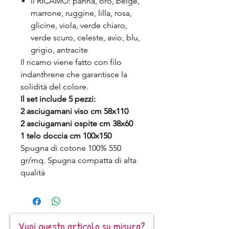
il RICAMO: panna, oro, beige,
marrone, ruggine, lilla, rosa,
glicine, viola, verde chiaro,
verde scuro, celeste, avio, blu,
grigio, antracite
Il ricamo viene fatto con filo
indanthrene che garantisce la
solidità del colore.
Il set include 5 pezzi:
2 asciugamani viso cm 58x110
2 asciugamani ospite cm 38x60
1 telo doccia cm 100x150
Spugna di cotone 100% 550
gr/mq. Spugna compatta di alta
qualità
Vuoi questo articolo su misura?