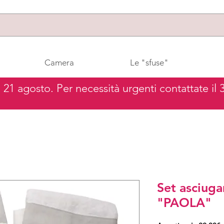
Camera
Le "sfuse"
al 21 agosto. Per necessità urgenti contattate il
Set asciuga
"PAOLA"