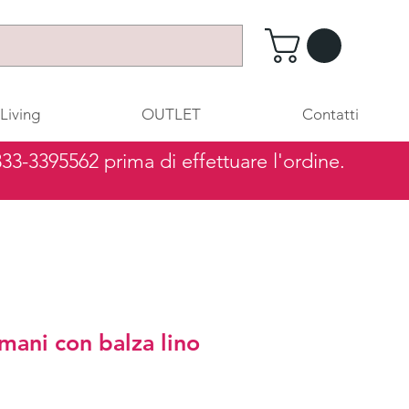
Living
OUTLET
Contatti
 333-3395562 prima di effettuare l'ordine.
mani con balza lino