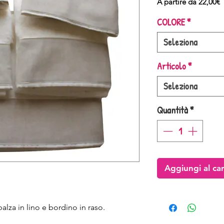
P
A partire da
22,00€
s
COLORE
*
Seleziona
Articolo
*
Seleziona
Quantità
*
Aggiungi al car
lza in lino e bordino in raso.