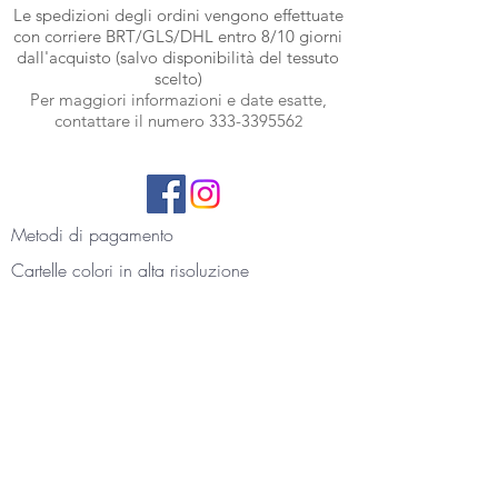
Le spedizioni degli ordini vengono effettuate
con corriere BRT
/GLS/DHL entro 8/10 giorni
dall'acquisto (salvo disponibilità del tessuto
scelto)
Per maggiori informazioni e date esatte,
contattare il numero
333-339556
2
Metodi di pagamento
Cartelle colori
in alta risoluzione
Termini e condizioni
Privacy
Contattaci
Foto gallery e recensioni
La nostra storia
Blog