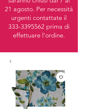
saranno chiusi dal 7 al
21 agosto. Per necessità
urgenti contattate il
333-3395562
prima di
effettuare l'ordine.