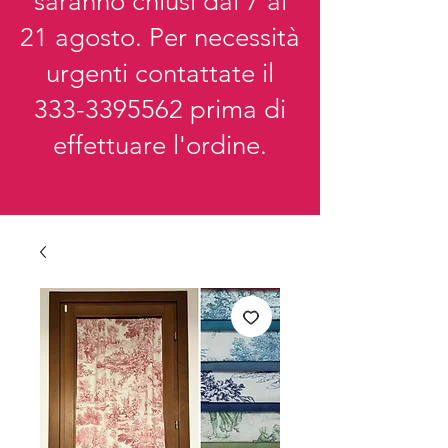
saranno chiusi dal 7 al
21 agosto. Per necessità
urgenti contattate il
333-3395562
prima di
effettuare l'ordine.