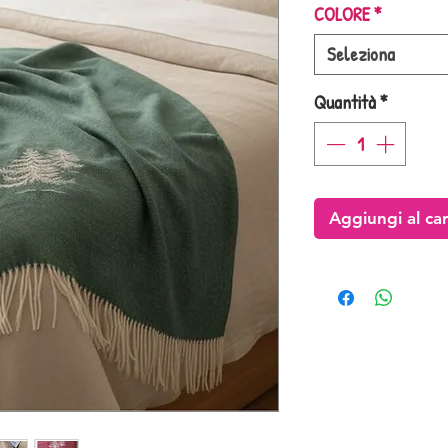
COLORE
*
Seleziona
Quantità
*
Aggiungi al car