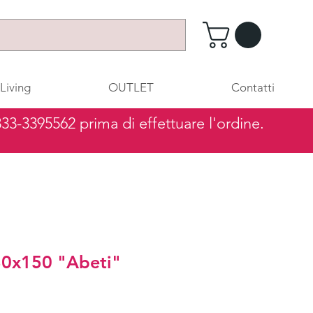
Living
OUTLET
Contatti
 333-3395562 prima di effettuare l'ordine.
30x150 "Abeti"
zzo
ntato