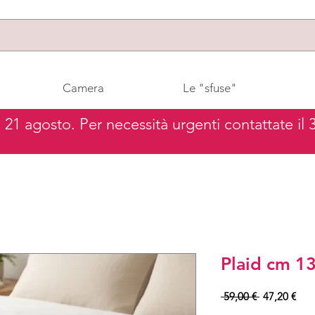
Camera
Le "sfuse"
al 21 agosto. Per necessità urgenti contattate il
Plaid cm 1
Prezzo
Pre
 59,00 € 
47,20 €
regolare
sco