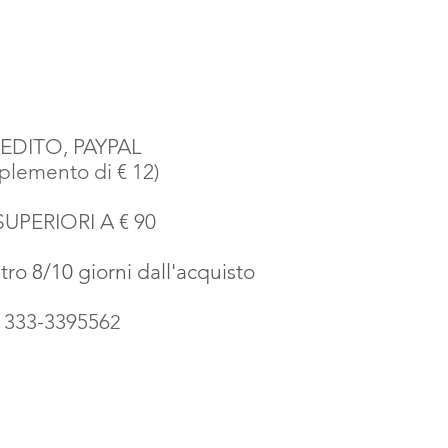
EDITO, PAYPAL
emento di € 12)
SUPERIORI A € 90
o 8/10 giorni dall'acquisto
o 333-339556
2