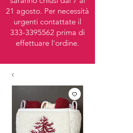
saranno chiusi dal 7 al
21 agosto. Per necessità
urgenti contattate il
333-3395562
prima di
effettuare l'ordine.