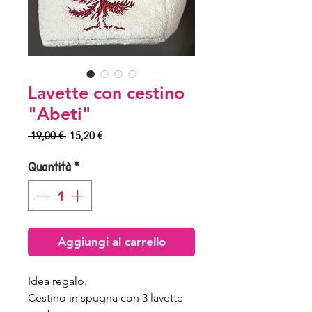
Lavette con cestino
"Abeti"
Prezzo
Prezzo
 19,00 € 
15,20 €
regolare
scontato
Quantità
*
Aggiungi al carrello
Idea regalo.
Cestino in spugna con 3 lavette