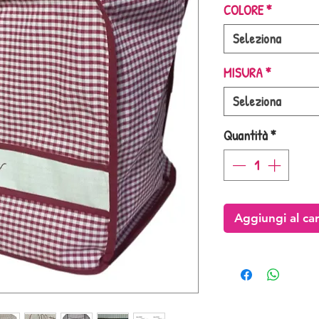
COLORE
*
Seleziona
MISURA
*
Seleziona
Quantità
*
Aggiungi al car