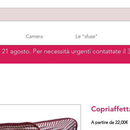
Camera
Le "sfuse"
al 21 agosto. Per necessità urgenti contattate il
Copriaffett
P
A partire da
22,00€
s