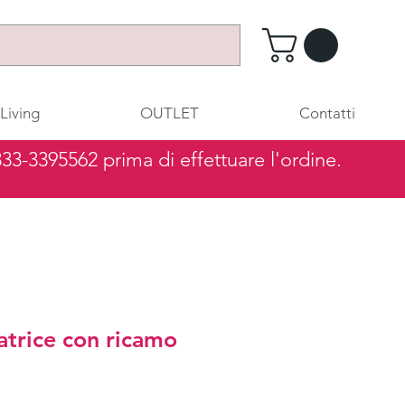
Living
OUTLET
Contatti
 333-3395562 prima di effettuare l'ordine.
atrice con ricamo
rezzo
contato