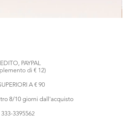
EDITO, PAYPAL
emento di € 12)
SUPERIORI A € 90
o 8/10 giorni dall'acquisto
o 333-339556
2