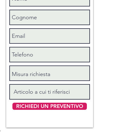
UNA PIAZZA E MEZZO ITALIANA:
sopra cm 200 x 290 + sotto 120 x 190
alto 25 + una federa cm 50x80
SINGOLO MAXI : sopra cm 170 x 300
+ sotto 90 x 200 alto 30 + una federa
cm 50x80
SINGOLO STANDARD : sopra cm 160
x 290 + sotto 80 x 190 alto 25 + una
federa cm 50x80
RICHIEDI UN PREVENTIVO