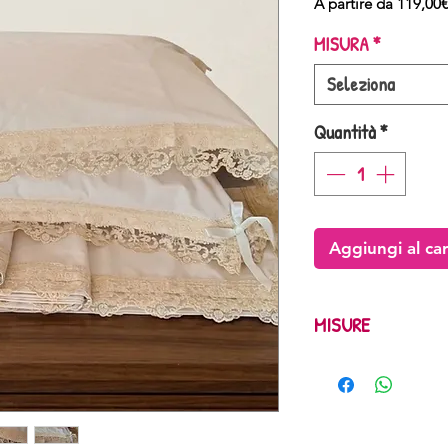
A partire da
119,00€
MISURA
*
Seleziona
Quantità
*
Aggiungi al car
MISURE
SINGOLO STANDARD : 
190 alto 25 + una fe
SINGOLO MAXI : sopr
alto 30 + una federa
UNA PIAZZA E MEZZO