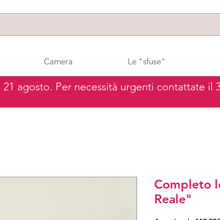
Camera
Le "sfuse"
al 21 agosto. Per necessità urgenti contattate il
Completo l
Reale"