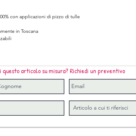
sotto 120 x 190 alto 
UNA PIAZZA E MEZZO
0% con applicazioni di pizzo di tulle
+ sotto 140 x 200 al
MATRIMONIALE STAN
ramente in Toscana
sotto 170 x 190 alto
MATRIMONIALE MAXI: 
zabili
x 200 alto 30 + due 
MATRIMONIALE SUPER
sotto 200 x 210 alto
i questo articolo su misura? Richiedi un preventivo