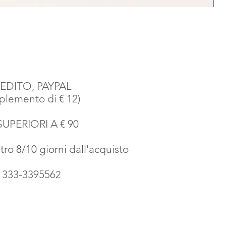
EDITO, PAYPAL
emento di € 12)
SUPERIORI A € 90
o 8/10 giorni dall'acquisto
o 333-339556
2