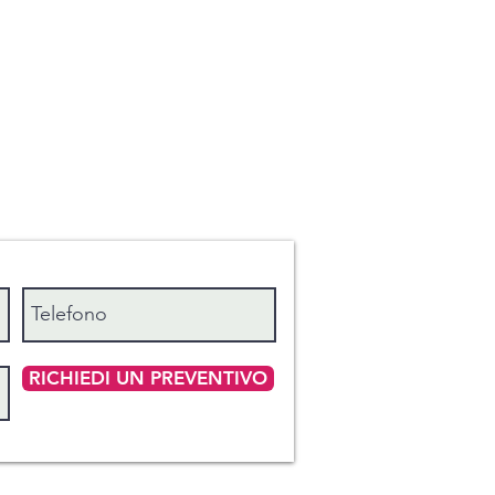
25 + una federa cm 50x80
 FRANCESE: sopra cm 220 x 300
to 30 + due federe cm 50x80
DARD: sopra cm 240 x 290 +
 25 + due federe cm 50x80
sopra cm 260 x 300 + sotto 180
federe cm 50x80
 MAXI: sopra cm 280 x 300 +
 40 + due federe cm 50x80
RICHIEDI UN PREVENTIVO