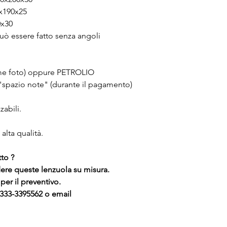
x190x25
0x30
 può essere fatto senza angoli
ome foto) oppure PETROLIO
o "spazio note" (durante il pagamento)
zabili.
alta qualità.
tto ?
ere queste lenzuola su misura.
er il preventivo.
 333-3395562 o email