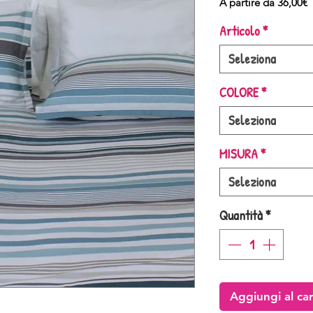
P
A partire da
36,00€
s
Articolo
*
Seleziona
COLORE
*
Seleziona
MISURA
*
Seleziona
Quantità
*
Aggiungi al car