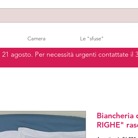
Camera
Le "sfuse"
al 21 agosto. Per necessità urgenti contattate il
Biancheria 
RIGHE" ras